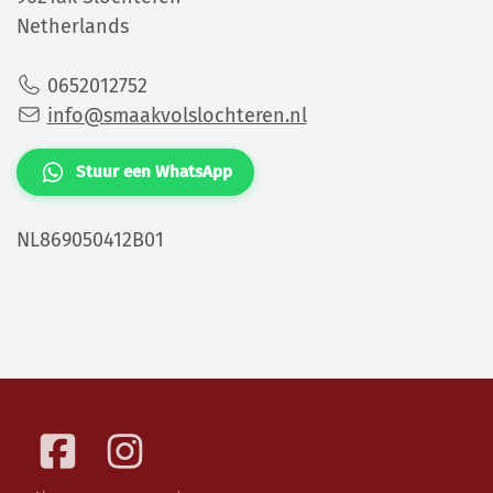
Netherlands
0652012752
info@smaakvolslochteren.nl
Stuur een WhatsApp
NL869050412B01