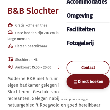
Accommodaties
B&B Slochteren
Omgeving
Gratis koffie en thee
Faciliteiten
Onze bedden zijn 210 cm lang. Dus ook geschikt voor
lange mensen!
Fotogalerij
Fietsen beschikbaar
Slochteren NL
Contact
Aankomst
15.00 - 20.00
Vertrek
10.30
Moderne B&B met 4 ruime kamers met elk een
Direct boeken
eigen badkamer gelegen in het mooie
Slochteren. Geschikt voor zakelijke gasten en
recreanten. Gelegen nabij het prachtige
natuurgebied 't Roegwold en goed bereikbaar