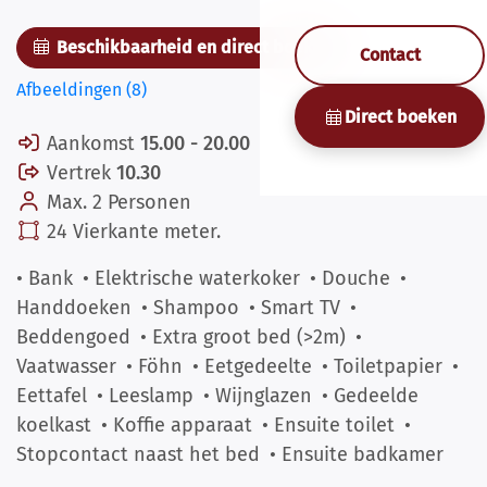
Beschikbaarheid en direct boeken
Contact
Afbeeldingen (8)
Direct boeken
Aankomst
15.00 - 20.00
Vertrek
10.30
Max. 2 Personen
24 Vierkante meter.
• Bank
• Elektrische waterkoker
• Douche
•
Handdoeken
• Shampoo
• Smart TV
•
Beddengoed
• Extra groot bed (>2m)
•
Vaatwasser
• Föhn
• Eetgedeelte
• Toiletpapier
•
Eettafel
• Leeslamp
• Wijnglazen
• Gedeelde
koelkast
• Koffie apparaat
• Ensuite toilet
•
Stopcontact naast het bed
• Ensuite badkamer