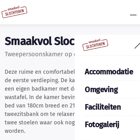
Smaakvol Slochteren
Tweepersoonskamer op de eerste verdieping
Accommodatie
Deze ruime en comfortabele kamer is gelegen op
de eerste verdieping. De kamer is voorzien van
Omgeving
een eigen badkamer met douche, toilet en
wastafel. In de kamer bevindt zich een extra groot
bed van 180cm breed en 210cm lang. Tevens een
Faciliteiten
tweezitsbank om te relaxen en tafel voorzien van
twee stoelen waar ook nog prima aan gewerkt kan
Fotogalerij
worden.