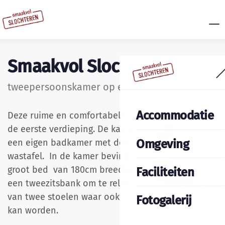
Smaakvol Slochteren
tweepersoonskamer op eerste verdieping
Accommodatie
Deze ruime en comfortabele kamer is gelegen op
de eerste verdieping. De kamer is voorzien van
Omgeving
een eigen badkamer met douche, toilet en
wastafel. In de kamer bevindt zich een extra
groot bed van 180cm breed en 210cm lang. Tevens
Faciliteiten
een tweezitsbank om te relaxen en tafel voorzien
van twee stoelen waar ook nog prima aan gewerkt
Fotogalerij
kan worden.