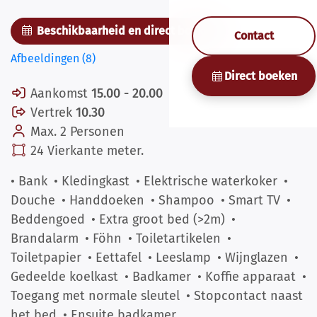
Beschikbaarheid en direct boeken
Contact
Afbeeldingen (8)
Direct boeken
Aankomst
15.00 - 20.00
Vertrek
10.30
Max. 2 Personen
24 Vierkante meter.
• Bank
• Kledingkast
• Elektrische waterkoker
•
Douche
• Handdoeken
• Shampoo
• Smart TV
•
Beddengoed
• Extra groot bed (>2m)
•
Brandalarm
• Föhn
• Toiletartikelen
•
Toiletpapier
• Eettafel
• Leeslamp
• Wijnglazen
•
Gedeelde koelkast
• Badkamer
• Koffie apparaat
•
Toegang met normale sleutel
• Stopcontact naast
het bed
• Ensuite badkamer