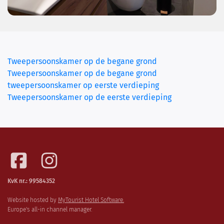
Tweepersoonskamer op de begane grond
Tweepersoonskamer op de begane grond
(current)
tweepersoonskamer op eerste verdieping
Tweepersoonskamer op de eerste verdieping
KvK nr.: 99584352
Website hosted by
MyTourist Hotel Software.
Europe's all-in channel manager.